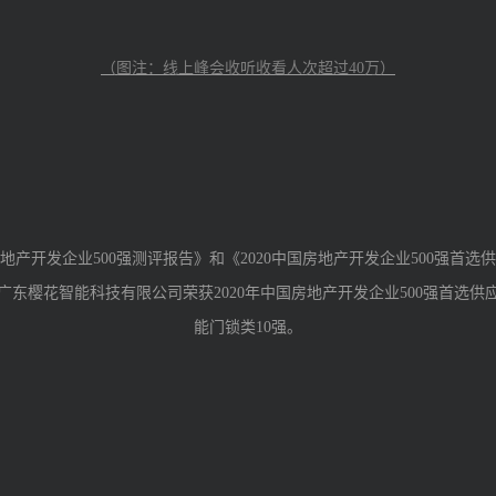
（图注：线上峰会收听收看人次超过
40
万）
地产开发企业
500
强测评报告》和《
2020
中国房地产开发企业
500
强首选供
广东樱花智能科技有限公司荣获
2020
年中国房地产开发企业
500
强首选供
能门锁类
10
强。