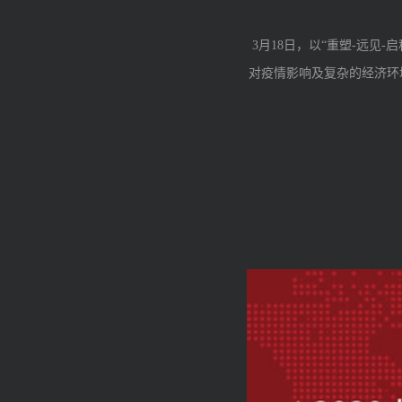
3
月
18
日，以“重塑
-
远见
-
启
对疫情影响及复杂的经济环