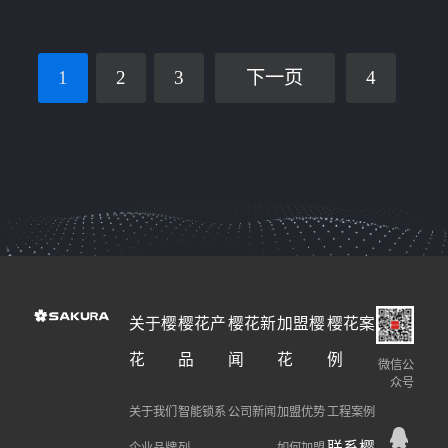
1
2
3
下一页
4
关于樱
樱花产
樱花新
加盟樱
樱花案
花
品
闻
花
例
微信公
众号
关于我们
智能锁系
公司新闻
加盟优势
工程案例
联系樱
企业品牌
列
如何加盟